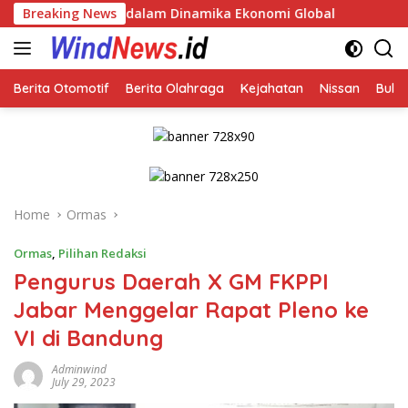
Skip
g dalam Dinamika Ekonomi Global
Breaking News
to
content
Berita Otomotif
Berita Olahraga
Kejahatan
Nissan
Bulut
Home
Ormas
Ormas
,
Pilihan Redaksi
Pengurus Daerah X GM FKPPI
Jabar Menggelar Rapat Pleno ke
VI di Bandung
Adminwind
July 29, 2023