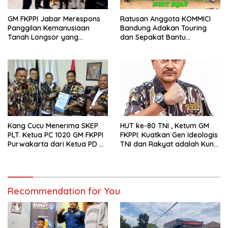
GM FKPPI Jabar Merespons
Ratusan Anggota KOMMICI
Panggilan Kemanusiaan
Bandung Adakan Touring
Tanah Longsor yang
dan Sepakat Bantu
Menimpa Warga Desa
Kemanusiaan
Pasirlangu Kab. Bandung
Barat
Kang Cucu Menerima SKEP
HUT ke-80 TNI , Ketum GM
PLT. Ketua PC 1020 GM FKPPI
FKPPI: Kuatkan Gen Ideologis
Purwakarta dari Ketua PD X
TNI dan Rakyat adalah Kunci
GM FKPPI Jabar Agus Windu
Indonesia Maju
Hanggono
Recommendation for You