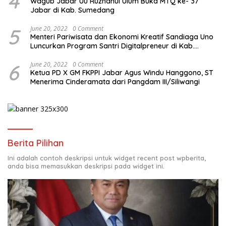
4
Wagub Jabar Uu Ruzhanul Ulum Buka MTQ ke- 37
Jabar di Kab. Sumedang
5
June 20, 2022
0 Comment
Menteri Pariwisata dan Ekonomi Kreatif Sandiaga Uno
Luncurkan Program Santri Digitalpreneur di Kab.
Tasikmalaya
6
June 20, 2022
0 Comment
Ketua PD X GM FKPPI Jabar Agus Windu Hanggono, ST
Menerima Cinderamata dari Pangdam III/Siliwangi
Berita Pilihan
Ini adalah contoh deskripsi untuk widget recent post wpberita,
anda bisa memasukkan deskripsi pada widget ini.