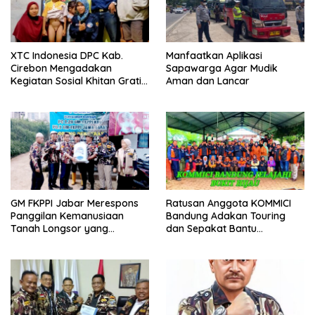
XTC Indonesia DPC Kab.
Manfaatkan Aplikasi
Cirebon Mengadakan
Sapawarga Agar Mudik
Kegiatan Sosial Khitan Gratis
Aman dan Lancar
Door to Door Bagi
Masyarakat
GM FKPPI Jabar Merespons
Ratusan Anggota KOMMICI
Panggilan Kemanusiaan
Bandung Adakan Touring
Tanah Longsor yang
dan Sepakat Bantu
Menimpa Warga Desa
Kemanusiaan
Pasirlangu Kab. Bandung
Barat