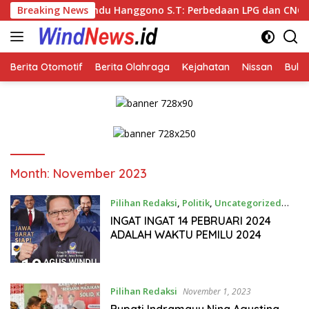
Skip
s Windu Hanggono S.T: Perbedaan LPG dan CNG yang Kini Heboh
Breaking News
to
content
Berita Otomotif
Berita Olahraga
Kejahatan
Nissan
Bulut
Month:
November 2023
Pilihan Redaksi
,
Politik
,
Uncategorized
November 29, 2023
INGAT INGAT 14 PEBRUARI 2024
ADALAH WAKTU PEMILU 2024
Pilihan Redaksi
November 1, 2023
Bupati Indramayu Nina Agustina