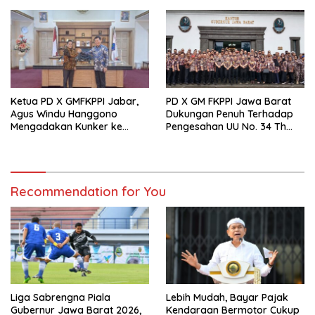
Rp.83,5 Juta Per Bulan
Ketua PD X GMFKPPI Jabar,
PD X GM FKPPI Jawa Barat
Agus Windu Hanggono
Dukungan Penuh Terhadap
Mengadakan Kunker ke
Pengesahan UU No. 34 Th
Provinsi Sulawesi Utara
2024 tentang TNI
Recommendation for You
Liga Sabrengna Piala
Lebih Mudah, Bayar Pajak
Gubernur Jawa Barat 2026,
Kendaraan Bermotor Cukup