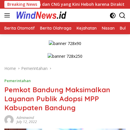
Skip
dan CNG yang Kini Heboh karena Dirakit di China
Breaking News
Agus
to
content
Berita Otomotif
Berita Olahraga
Kejahatan
Nissan
Bulut
Home
Pemerintahan
Pemerintahan
Pemkot Bandung Maksimalkan
Layanan Publik Adopsi MPP
Kabupaten Bandung
Adminwind
July 12, 2022