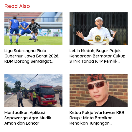
Read Also
Liga Sabrengna Piala
Lebih Mudah, Bayar Pajak
Gubernur Jawa Barat 2026,
Kendaraan Bermotor Cukup
KDM Dorong Semangat
STNK Tanpa KTP Pemilik
Kebersamaan dan
Pertama
Pembenahan Stadion
Arcamanik
Manfaatkan Aplikasi
Ketua Pokja Wartawan KBB
Sapawarga Agar Mudik
Raup : Minta Batalkan
Aman dan Lancar
Kenaikan Tunjangan
Anggota DPRD Sebesar