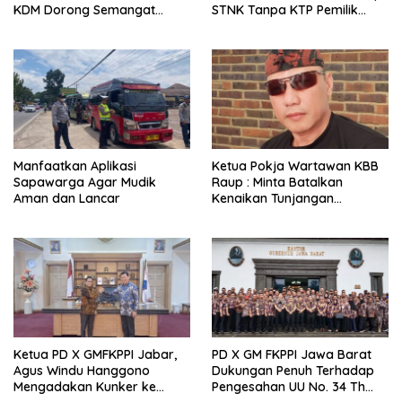
KDM Dorong Semangat
STNK Tanpa KTP Pemilik
Kebersamaan dan
Pertama
Pembenahan Stadion
Arcamanik
Manfaatkan Aplikasi
Ketua Pokja Wartawan KBB
Sapawarga Agar Mudik
Raup : Minta Batalkan
Aman dan Lancar
Kenaikan Tunjangan
Anggota DPRD Sebesar
Rp.83,5 Juta Per Bulan
Ketua PD X GMFKPPI Jabar,
PD X GM FKPPI Jawa Barat
Agus Windu Hanggono
Dukungan Penuh Terhadap
Mengadakan Kunker ke
Pengesahan UU No. 34 Th