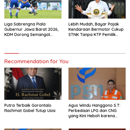
Liga Sabrengna Piala
Lebih Mudah, Bayar Pajak
Gubernur Jawa Barat 2026,
Kendaraan Bermotor Cukup
KDM Dorong Semangat
STNK Tanpa KTP Pemilik
Kebersamaan dan
Pertama
Pembenahan Stadion
Arcamanik
Recommendation for You
Putra Terbaik Gorontalo
Agus Windu Hanggono S.T:
Rachmat Gobel Tutup Usia
Perbedaan LPG dan CNG
yang Kini Heboh karena
Dirakit di China