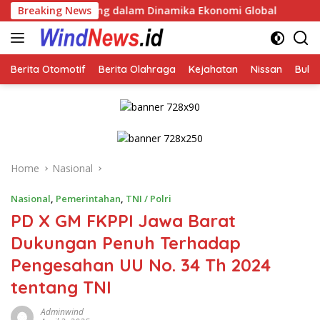
Skip
enting dalam Dinamika Ekonomi Global
Breaking News
to
content
Berita Otomotif
Berita Olahraga
Kejahatan
Nissan
Bulut
Home
Nasional
Nasional
,
Pemerintahan
,
TNI / Polri
PD X GM FKPPI Jawa Barat
Dukungan Penuh Terhadap
Pengesahan UU No. 34 Th 2024
tentang TNI
Adminwind