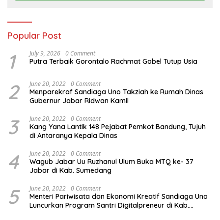
Popular Post
1
July 9, 2026
0 Comment
Putra Terbaik Gorontalo Rachmat Gobel Tutup Usia
2
June 20, 2022
0 Comment
Menparekraf Sandiaga Uno Takziah ke Rumah Dinas
Gubernur Jabar Ridwan Kamil
3
June 20, 2022
0 Comment
Kang Yana Lantik 148 Pejabat Pemkot Bandung, Tujuh
di Antaranya Kepala Dinas
4
June 20, 2022
0 Comment
Wagub Jabar Uu Ruzhanul Ulum Buka MTQ ke- 37
Jabar di Kab. Sumedang
5
June 20, 2022
0 Comment
Menteri Pariwisata dan Ekonomi Kreatif Sandiaga Uno
Luncurkan Program Santri Digitalpreneur di Kab.
Tasikmalaya