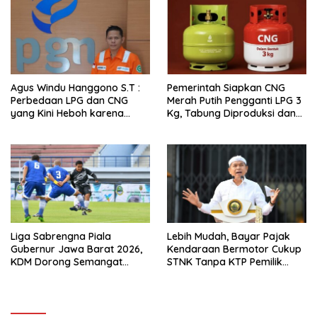
Agus Windu Hanggono S.T :
Pemerintah Siapkan CNG
Perbedaan LPG dan CNG
Merah Putih Pengganti LPG 3
yang Kini Heboh karena
Kg, Tabung Diproduksi dan
Dirakit di China
Dirakit di China
Liga Sabrengna Piala
Lebih Mudah, Bayar Pajak
Gubernur Jawa Barat 2026,
Kendaraan Bermotor Cukup
KDM Dorong Semangat
STNK Tanpa KTP Pemilik
Kebersamaan dan
Pertama
Pembenahan Stadion
Arcamanik