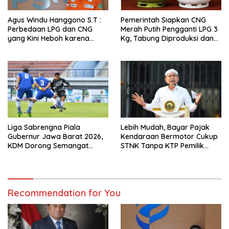
Agus Windu Hanggono S.T :
Pemerintah Siapkan CNG
Perbedaan LPG dan CNG
Merah Putih Pengganti LPG 3
yang Kini Heboh karena
Kg, Tabung Diproduksi dan
Dirakit di China
Dirakit di China
Liga Sabrengna Piala
Lebih Mudah, Bayar Pajak
Gubernur Jawa Barat 2026,
Kendaraan Bermotor Cukup
KDM Dorong Semangat
STNK Tanpa KTP Pemilik
Kebersamaan dan
Pertama
Pembenahan Stadion
Arcamanik
Recommendation for You