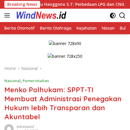
Skip
Hanggono S.T: Perbedaan LPG dan CNG yang Kini Heboh karena D
Breaking News
to
content
Berita Otomotif
Berita Olahraga
Kejahatan
Nissan
Bulut
Home
Nasional
Nasional
,
Pemerintahan
Menko Polhukam: SPPT-TI
Membuat Administrasi Penegakan
Hukum lebih Transparan dan
Akuntabel
Adminwind