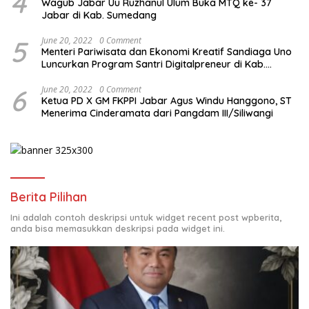
4
Wagub Jabar Uu Ruzhanul Ulum Buka MTQ ke- 37
Jabar di Kab. Sumedang
5
June 20, 2022
0 Comment
Menteri Pariwisata dan Ekonomi Kreatif Sandiaga Uno
Luncurkan Program Santri Digitalpreneur di Kab.
Tasikmalaya
6
June 20, 2022
0 Comment
Ketua PD X GM FKPPI Jabar Agus Windu Hanggono, ST
Menerima Cinderamata dari Pangdam III/Siliwangi
Berita Pilihan
Ini adalah contoh deskripsi untuk widget recent post wpberita,
anda bisa memasukkan deskripsi pada widget ini.