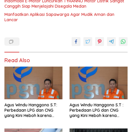
Indomobil E-Motor Luncurkan TYRANNO Motor Listrik Sangat
Canggih Siap Menjelajahi Disegala Medan
Manfaatkan Aplikasi Sapawarga Agar Mudik Aman dan
Lancar
Read Also
Agus Windu Hanggono S.T:
Agus Windu Hanggono S.T :
Perbedaan LPG dan CNG
Perbedaan LPG dan CNG
yang Kini Heboh karena
yang Kini Heboh karena
Dirakit di China
Dirakit di China