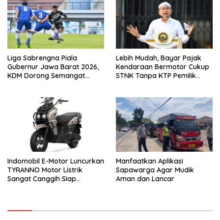
Liga Sabrengna Piala
Lebih Mudah, Bayar Pajak
Gubernur Jawa Barat 2026,
Kendaraan Bermotor Cukup
KDM Dorong Semangat
STNK Tanpa KTP Pemilik
Kebersamaan dan
Pertama
Pembenahan Stadion
Arcamanik
Indomobil E-Motor Luncurkan
Manfaatkan Aplikasi
TYRANNO Motor Listrik
Sapawarga Agar Mudik
Sangat Canggih Siap
Aman dan Lancar
Menjelajahi Disegala Medan