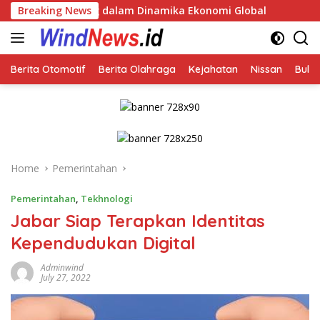
Skip
g dalam Dinamika Ekonomi Global
Breaking News
to
content
Berita Otomotif
Berita Olahraga
Kejahatan
Nissan
Bulut
Home
Pemerintahan
Pemerintahan
,
Tekhnologi
Jabar Siap Terapkan Identitas
Kependudukan Digital
Adminwind
July 27, 2022