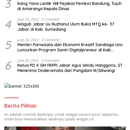
3
Kang Yana Lantik 148 Pejabat Pemkot Bandung, Tujuh
di Antaranya Kepala Dinas
4
June 20, 2022
0 Comment
Wagub Jabar Uu Ruzhanul Ulum Buka MTQ ke- 37
Jabar di Kab. Sumedang
5
June 20, 2022
0 Comment
Menteri Pariwisata dan Ekonomi Kreatif Sandiaga Uno
Luncurkan Program Santri Digitalpreneur di Kab.
Tasikmalaya
6
June 20, 2022
0 Comment
Ketua PD X GM FKPPI Jabar Agus Windu Hanggono, ST
Menerima Cinderamata dari Pangdam III/Siliwangi
Berita Pilihan
Ini adalah contoh deskripsi untuk widget recent post wpberita,
anda bisa memasukkan deskripsi pada widget ini.