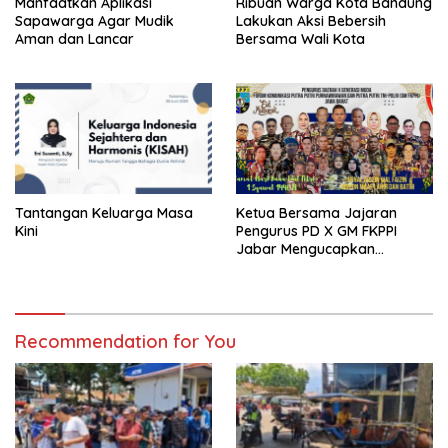
Manfaatkan Aplikasi
Ribuan Warga Kota Bandung
Sapawarga Agar Mudik
Lakukan Aksi Bebersih
Aman dan Lancar
Bersama Wali Kota
Tantangan Keluarga Masa
Ketua Bersama Jajaran
Kini
Pengurus PD X GM FKPPI
Jabar Mengucapkan
Selamat Hari Raya Idul Fitri
1446 H
Recommendation for You