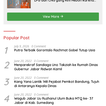
LPG dan CNG yang Kini Heboh karena
Dirakit di China
View More
Popular Post
1
July 9, 2026
0 Comment
Putra Terbaik Gorontalo Rachmat Gobel Tutup Usia
2
June 20, 2022
0 Comment
Menparekraf Sandiaga Uno Takziah ke Rumah Dinas
Gubernur Jabar Ridwan Kamil
3
June 20, 2022
0 Comment
Kang Yana Lantik 148 Pejabat Pemkot Bandung, Tujuh
di Antaranya Kepala Dinas
4
June 20, 2022
0 Comment
Wagub Jabar Uu Ruzhanul Ulum Buka MTQ ke- 37
Jabar di Kab. Sumedang