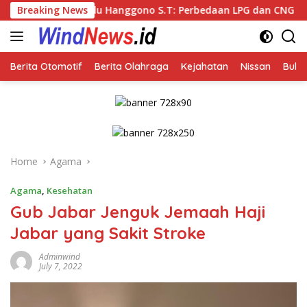
Skip
 Hanggono S.T: Perbedaan LPG dan CNG yang Kini Heboh karena 
Breaking News
to
content
Berita Otomotif
Berita Olahraga
Kejahatan
Nissan
Bulut
Home
Agama
Agama
,
Kesehatan
Gub Jabar Jenguk Jemaah Haji
Jabar yang Sakit Stroke
Adminwind
July 7, 2022