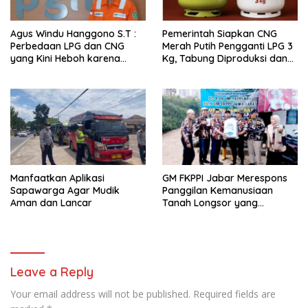
Agus Windu Hanggono S.T :
Pemerintah Siapkan CNG
Perbedaan LPG dan CNG
Merah Putih Pengganti LPG 3
yang Kini Heboh karena
Kg, Tabung Diproduksi dan
Dirakit di China
Dirakit di China
Manfaatkan Aplikasi
GM FKPPI Jabar Merespons
Sapawarga Agar Mudik
Panggilan Kemanusiaan
Aman dan Lancar
Tanah Longsor yang
Menimpa Warga Desa
Pasirlangu Kab. Bandung
Barat
Leave a Reply
Your email address will not be published.
Required fields are