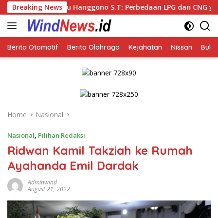
Skip
anggono S.T: Perbedaan LPG dan CNG yang Kini Heboh karena D
Breaking News
to
content
Berita Otomotif
Berita Olahraga
Kejahatan
Nissan
Bulut
Home
Nasional
Nasional
,
Pilihan Redaksi
Ridwan Kamil Takziah ke Rumah
Ayahanda Emil Dardak
Adminwind
August 21, 2022