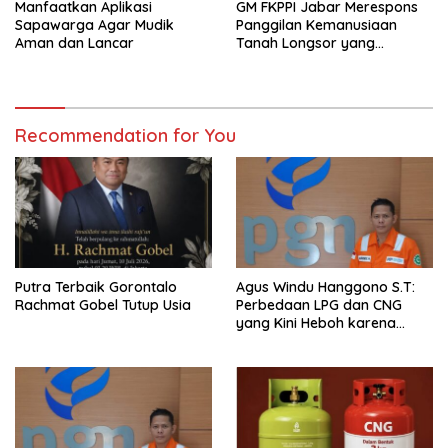
Manfaatkan Aplikasi
GM FKPPI Jabar Merespons
Sapawarga Agar Mudik
Panggilan Kemanusiaan
Aman dan Lancar
Tanah Longsor yang
Menimpa Warga Desa
Pasirlangu Kab. Bandung
Barat
Recommendation for You
Putra Terbaik Gorontalo
Agus Windu Hanggono S.T:
Rachmat Gobel Tutup Usia
Perbedaan LPG dan CNG
yang Kini Heboh karena
Dirakit di China