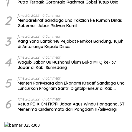
1
Putra Terbaik Gorontalo Rachmat Gobel Tutup Usia
2
June 20, 2022
0 Comment
Menparekraf Sandiaga Uno Takziah ke Rumah Dinas
Gubernur Jabar Ridwan Kamil
3
June 20, 2022
0 Comment
Kang Yana Lantik 148 Pejabat Pemkot Bandung, Tujuh
di Antaranya Kepala Dinas
4
June 20, 2022
0 Comment
Wagub Jabar Uu Ruzhanul Ulum Buka MTQ ke- 37
Jabar di Kab. Sumedang
5
June 20, 2022
0 Comment
Menteri Pariwisata dan Ekonomi Kreatif Sandiaga Uno
Luncurkan Program Santri Digitalpreneur di Kab.
Tasikmalaya
6
June 20, 2022
0 Comment
Ketua PD X GM FKPPI Jabar Agus Windu Hanggono, ST
Menerima Cinderamata dari Pangdam III/Siliwangi