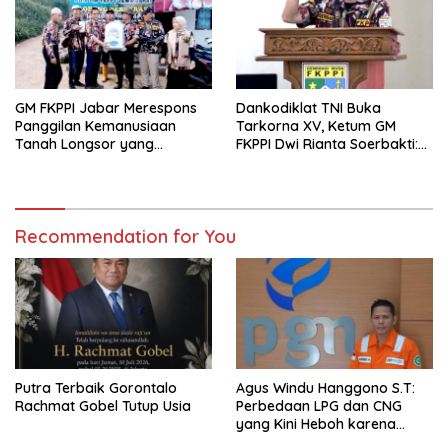
GM FKPPI Jabar Merespons
Dankodiklat TNI Buka
Panggilan Kemanusiaan
Tarkorna XV, Ketum GM
Tanah Longsor yang
FKPPI Dwi Rianta Soerbakti:
Menimpa Warga Desa
Kita Masuk Era Transformasi
Pasirlangu Kab. Bandung
Berbasis AI
Barat
Recommendation for You
Putra Terbaik Gorontalo
Agus Windu Hanggono S.T:
Rachmat Gobel Tutup Usia
Perbedaan LPG dan CNG
yang Kini Heboh karena
Dirakit di China