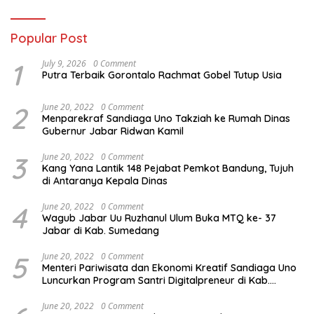
Popular Post
1
July 9, 2026
0 Comment
Putra Terbaik Gorontalo Rachmat Gobel Tutup Usia
2
June 20, 2022
0 Comment
Menparekraf Sandiaga Uno Takziah ke Rumah Dinas
Gubernur Jabar Ridwan Kamil
3
June 20, 2022
0 Comment
Kang Yana Lantik 148 Pejabat Pemkot Bandung, Tujuh
di Antaranya Kepala Dinas
4
June 20, 2022
0 Comment
Wagub Jabar Uu Ruzhanul Ulum Buka MTQ ke- 37
Jabar di Kab. Sumedang
5
June 20, 2022
0 Comment
Menteri Pariwisata dan Ekonomi Kreatif Sandiaga Uno
Luncurkan Program Santri Digitalpreneur di Kab.
Tasikmalaya
June 20, 2022
0 Comment