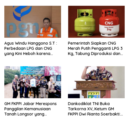
Agus Windu Hanggono S.T :
Pemerintah Siapkan CNG
Perbedaan LPG dan CNG
Merah Putih Pengganti LPG 3
yang Kini Heboh karena
Kg, Tabung Diproduksi dan
Dirakit di China
Dirakit di China
GM FKPPI Jabar Merespons
Dankodiklat TNI Buka
Panggilan Kemanusiaan
Tarkorna XV, Ketum GM
Tanah Longsor yang
FKPPI Dwi Rianta Soerbakti:
Menimpa Warga Desa
Kita Masuk Era Transformasi
Pasirlangu Kab. Bandung
Berbasis AI