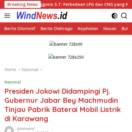
Skip
ono S.T: Perbedaan LPG dan CNG yang Kini Heboh karena Dirak
Breaking News
to
content
Berita Otomotif
Berita Olahraga
Kejahatan
Nissan
Bulut
Home
Nasional
Nasional
Presiden Jokowi Didampingi Pj.
Gubernur Jabar Bey Machmudin
Tinjau Pabrik Baterai Mobil Listrik
di Karawang
Adminwind