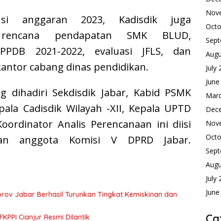
Nov
busi anggaran 2023, Kadisdik juga
Octo
rencana pendapatan SMK BLUD,
Sept
PPDB 2021-2022, evaluasi JFLS, dan
Augu
ntor cabang dinas pendidikan.
July
June
g dihadiri Sekdisdik Jabar, Kabid PSMK
Mar
epala Cadisdik Wilayah -XII, Kepala UPTD
Dec
oordinator Analis Perencanaan ini diisi
Nov
Octo
gan anggota Komisi V DPRD Jabar.
Sept
Augu
July
June
prov Jabar Berhasil Turunkan Tingkat Kemiskinan dan
Ca
KPPI Cianjur Resmi Dilantik