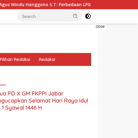
o S.T: Perbedaan LPG dan CNG yang Kini Heboh karena Dirakit 
close
Pilihan Redaksi
Redaksi
ua PD X GM FKPPI Jabar
gucapkan Selamat Hari Raya Idul
ri 1 Syawal 1446 H