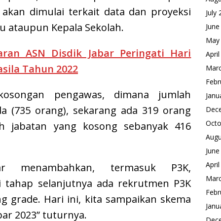
akan dimulai terkait data dan proyeksi
July
u ataupun Kepala Sekolah.
June
May
jaran ASN Disdik Jabar Peringati Hari
Apri
asila Tahun 2022
Mar
Febr
ekosongan pengawas, dimana jumlah
Janu
da (735 orang), sekarang ada 319 orang
Dec
Octo
ah jabatan yang kosong sebanyak 416
Augu
June
Apri
bar menambahkan, termasuk P3K,
Mar
 tahap selanjutnya ada rekrutmen P3K
Febr
ng grade. Hari ini, kita sampaikan skema
Janu
bar 2023” tuturnya.
Dec