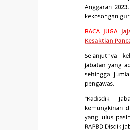
Anggaran 2023, 
kekosongan gur
BACA JUGA
Ja
Kesaktian Panc
Selanjutnya k
jabatan yang a
sehingga juml
pengawas.
“Kadisdik Ja
kemungkinan di
yang lulus pasi
RAPBD Disdik Ja