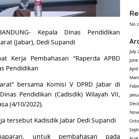
Re
No 
 BANDUNG- Kepala Dinas Pendidikan
Ar
Barat (Jabar), Dedi Supandi
July
pat Kerja Pembahasan “Raperda APBD
June
s Pendidikan
Apri
Mar
Barat” bersama Komisi V DPRD Jabar di
Febr
inas Pendidikan (Cadisdik) Wilayah VII,
Janu
asa (4/10/2022).
Dec
Nov
ja tersebut Kadisdik Jabar Dedi Supandi
Octo
Sept
paparan, untuk pembahasan pada
Augu