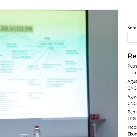
Sear
Re
Putr
Usia
Agus
CNG 
Agus
CNG 
Peme
LPG 
Indo
Ekon