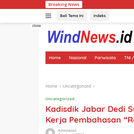
Skip
Breaking News
Putra Terbaik Go
to
content
Beli Tema Ini
Indeks
close
Home
Nasional
Pariwisata
TNI /
Home
Uncategorized
Uncategorized
Kadisdik Jabar Dedi 
Kerja Pembahasan “R
Adminwind