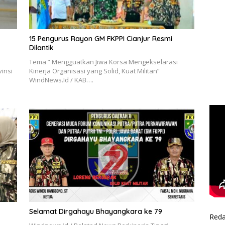
15 Pengurus Rayon GM FKPPI Cianjur Resmi
Dilantik
Tema ” Mengguatkan Jiwa Korsa Mengekselarasi
insi
Kinerja Organisasi yang Solid, Kuat Militan”
WindNews.Id / KAB….
Selamat Dirgahayu Bhayangkara ke 79
Reda