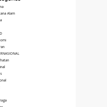
ma
cana Alam
ta
D
nomi
ran
ERNASIONAL
hatan
inal
as
onal
t
raga
as