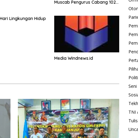
Muscab Pengurus Cabang 1020
GM FKPPI Purwakarta Masa
Otom
Bakti 2025–2030
Pari
Hari Lingkungan Hidup
Pem
Pem
Peme
Pend
Media Windnews.id
Pert
Pili
Polit
Seni
Sosi
Tekh
TNI /
Tuli
Unca