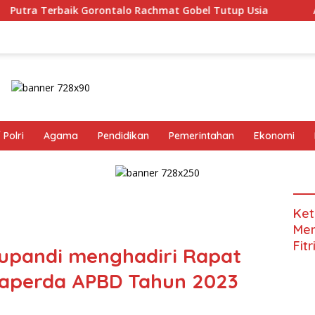
rontalo Rachmat Gobel Tutup Usia
Agus Windu Hanggon
 Polri
Agama
Pendidikan
Pemerintahan
Ekonomi
Ket
Men
Fit
Supandi menghadiri Rapat
aperda APBD Tahun 2023