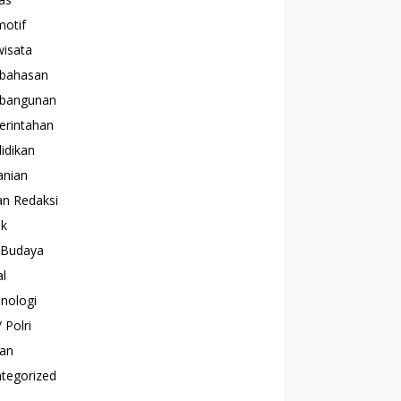
otif
wisata
bahasan
bangunan
rintahan
idikan
anian
han Redaksi
ik
 Budaya
al
nologi
 Polri
san
tegorized