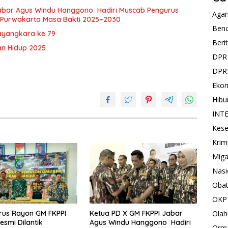
Jabar Agus Windu Hanggono Hadiri Muscab Pengurus
Aga
 Purwakarta Masa Bakti 2025–2030
Ben
ayangkara ke 79
Beri
an Hidup 2025
DPR
DPR
Eko
Hibu
INT
Kese
Krim
Mig
Nasi
Oba
OKP
rus Rayon GM FKPPI
Ketua PD X GM FKPPI Jabar
Olah
esmi Dilantik
Agus Windu Hanggono Hadiri
Orm