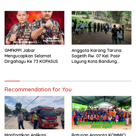
Generasi Muda
DATANG”
GMFKPPI Jabar
Anggota Karang Taruna
Mengucapkan Selamat
Sagetih Rw. 07 Kel. Pasir
Dirgahayu Ke 73 KOPASUS
Layung Kota Bandung
Mengikuti Pendidikan
Karakter dan Kepemimpinan
Recommendation for You
Manfaatkan Aplikasi
Ratusan Anggota KOMMICI