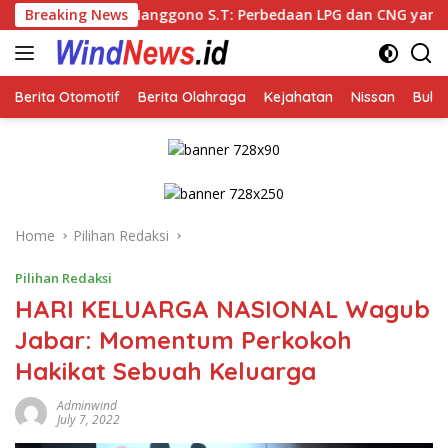
Skip
anggono S.T: Perbedaan LPG dan CNG yang Kini Heboh karena Di
Breaking News
to
content
Berita Otomotif
Berita Olahraga
Kejahatan
Nissan
Bulut
Home
Pilihan Redaksi
Pilihan Redaksi
HARI KELUARGA NASIONAL Wagub
Jabar: Momentum Perkokoh
Hakikat Sebuah Keluarga
Adminwind
July 7, 2022